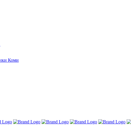
а
лики Коми