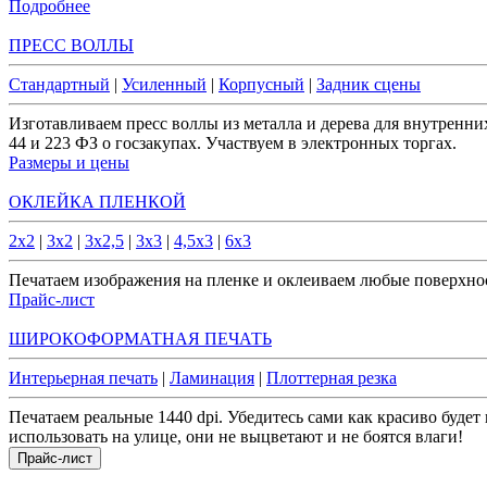
Подробнее
ПРЕСС ВОЛЛЫ
Стандартный
|
Усиленный
|
Корпусный
|
Задник сцены
Изготавливаем пресс воллы из металла и дерева для внутренн
44 и 223 ФЗ о госзакупах. Участвуем в электронных торгах.
Размеры и цены
ОКЛЕЙКА ПЛЕНКОЙ
2x2
|
3x2
|
3x2,5
|
3x3
|
4,5x3
|
6x3
Печатаем изображения на пленке и оклеиваем любые поверхнос
Прайс-лист
ШИРОКОФОРМАТНАЯ ПЕЧАТЬ
Интерьерная печать
|
Ламинация
|
Плоттерная резка
Печатаем реальные 1440 dpi. Убедитесь сами как красиво буде
использовать на улице, они не выцветают и не боятся влаги!
Прайс-лист