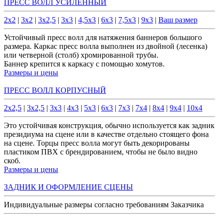
ПРЕСС ВОЛЛ УСИЛЕННЫЙ
2x2
|
3x2
|
3x2,5
|
3x3
|
4,5x3
|
6x3
|
7,5x3
|
9x3
|
Ваш размер
Устойчивый пресс волл для натяжения баннеров большого
размера. Каркас пресс волла выполнен из двойной (лесенка)
или четверной (столб) хромированной трубы.
Баннер крепится к каркасу с помощью хомутов.
Размеры и цены
ПРЕСС ВОЛЛ КОРПУСНЫЙ
2x2,5
|
3x2,5
|
3x3
|
4x3
|
5x3
|
6x3
|
7x3
|
7x4
|
8x4
|
9x4
|
10x4
Это устойчивая конструкция, обычно используется как задник
президиума на сцене или в качестве отдельно стоящего фона
на сцене. Торцы пресс волла могут быть декорированы
пластиком ПВХ с брендированием, чтобы не было видно
скоб.
Размеры и цены
ЗАДНИК И ОФОРМЛЕНИЕ СЦЕНЫ
Индивидуальные размеры согласно требованиям Заказчика