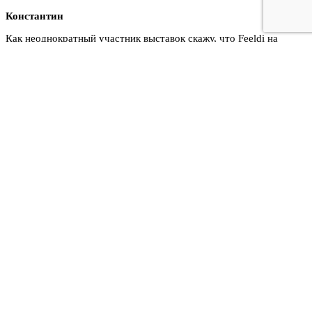
Константин
Как неоднократный участник выставок скажу, что Feeldi на
сегодняшний день - это один из самых надежных застройщиков в
Санкт-Петербурге (да и в целом в России).
Евгений
ИНФОРМАЦИЯ
О компании (b)
Производство
Карта сайта
Оптовикам
ПРОДУКЦИЯ
Пресс волл
Мобильные стенды
Нестандартные конструкции
Выставочное оборудование
РЕКВИЗИТЫ