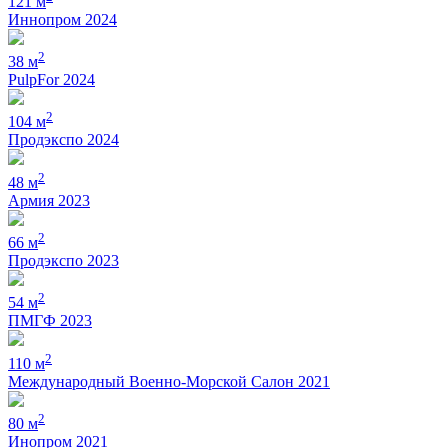
121 м
Иннопром 2024
2
38 м
PulpFor 2024
2
104 м
Продэкспо 2024
2
48 м
Армия 2023
2
66 м
Продэкспо 2023
2
54 м
ПМГФ 2023
2
110 м
Международный Военно-Морской Салон 2021
2
80 м
Инопром 2021